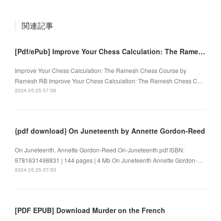
関連記事
[Pdf/ePub] Improve Your Chess Calculation: The Ramesh Chess Course by Ramesh RB download ebook
Improve Your Chess Calculation: The Ramesh Chess Course by
Ramesh RB Improve Your Chess Calculation: The Ramesh Chess C…
2024.05.25 07:56
{pdf download} On Juneteenth by Annette Gordon-Reed
On Juneteenth. Annette Gordon-Reed On-Juneteenth.pdf ISBN:
9781631498831 | 144 pages | 4 Mb On Juneteenth Annette Gordon-…
2024.05.25 07:55
[PDF EPUB] Download Murder on the French