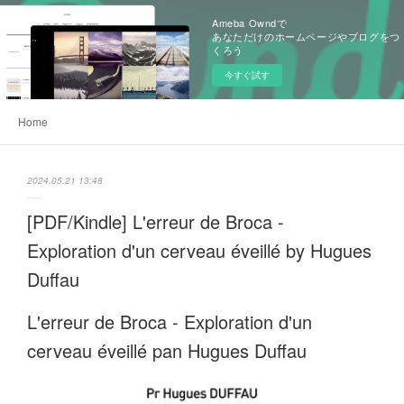
Ameba Owndで
あなただけのホームページやブログをつ
くろう
今すぐ試す
Home
2024.05.21 13:48
[PDF/Kindle] L'erreur de Broca -
Exploration d'un cerveau éveillé by Hugues
Duffau
L'erreur de Broca - Exploration d'un
cerveau éveillé pan Hugues Duffau