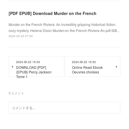
[PDF EPUB] Download Murder on the French
Murder on the French Riviera: An incredibly gripping historical fiction
cozy mystery. Helena Dixon Murder-on-the-French-Riviera-An.pdf ISB…
2024.05.25 07:55
2024.05.22 15:33
2024.05.22 15:32
DOWNLOAD [PDF]
Online Read Ebook
{EPUB} Percy Jackson
Oeuvres choisies
Tome 1
0
コメント