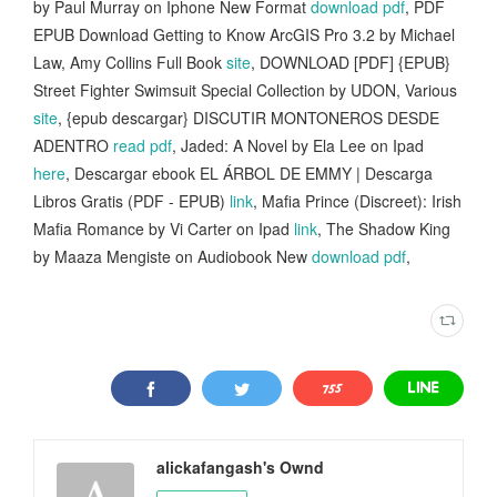
by Paul Murray on Iphone New Format
download pdf
, PDF
EPUB Download Getting to Know ArcGIS Pro 3.2 by Michael
Law, Amy Collins Full Book
site
, DOWNLOAD [PDF] {EPUB}
Street Fighter Swimsuit Special Collection by UDON, Various
site
, {epub descargar} DISCUTIR MONTONEROS DESDE
ADENTRO
read pdf
, Jaded: A Novel by Ela Lee on Ipad
here
, Descargar ebook EL ÁRBOL DE EMMY | Descarga
Libros Gratis (PDF - EPUB)
link
, Mafia Prince (Discreet): Irish
Mafia Romance by Vi Carter on Ipad
link
, The Shadow King
by Maaza Mengiste on Audiobook New
download pdf
,
alickafangash's Ownd