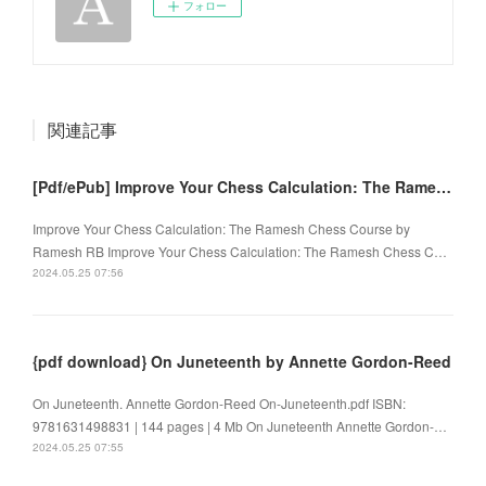
フォロー
関連記事
[Pdf/ePub] Improve Your Chess Calculation: The Ramesh Chess Course by Ramesh RB download ebook
Improve Your Chess Calculation: The Ramesh Chess Course by
Ramesh RB Improve Your Chess Calculation: The Ramesh Chess C…
2024.05.25 07:56
{pdf download} On Juneteenth by Annette Gordon-Reed
On Juneteenth. Annette Gordon-Reed On-Juneteenth.pdf ISBN:
9781631498831 | 144 pages | 4 Mb On Juneteenth Annette Gordon-…
2024.05.25 07:55